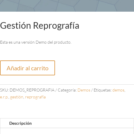
Gestión Reprografía
Esta es una versión Demo del producto.
Gestión
A
Reprografía
Añadir al carrito
l
cantidad
t
e
SKU:
DEMOS_REPROGRAFIA
Categoría:
Demos
Etiquetas:
demos
,
r
e.r.p.
,
gestión
,
reprografía
n
a
t
i
Descripción
v
e