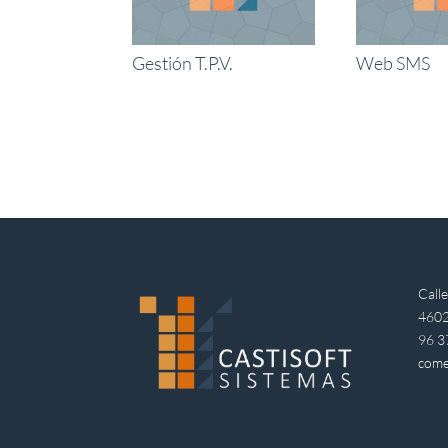
Gestión T.P.V.
Web SMS
Call
4602
96 3
come