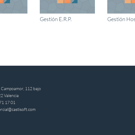
Gestión E.R.P.
Gestión Hos
e Campoamor, 112 bajo
2 Valencia
71 17 01
rcial@castisoft.com