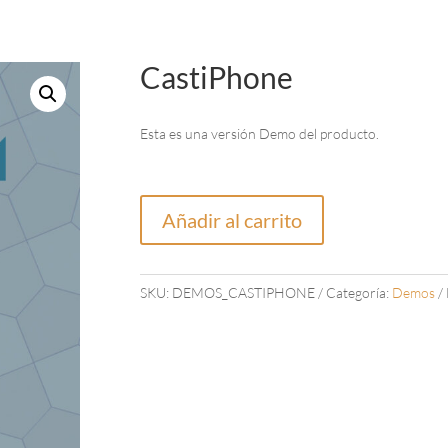
CastiPhone
Esta es una versión Demo del producto.
CastiPhone
A
cantidad
Añadir al carrito
l
t
e
SKU:
DEMOS_CASTIPHONE
Categoría:
Demos
r
n
a
t
i
v
e